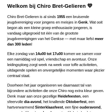
Welkom bij Chiro Bret-Gelieren 💛
Chiro Bret-Gelieren is al sinds
1955
een bruisende
jeugdvereniging voor jongens en meisjes in
Genk
. Wat ooit
begon als een kleine groep enthousiaste jongeren, is
vandaag uitgegroeid tot één van de grootste
jeugdverenigingen van het Genkse — met maar liefst
meer
dan 300 leden
!
Elke zondag van
14u00 tot 17u00
komen we samen voor
een namiddag vol spel, vriendschap en avontuur. Onze
leidingsploeg zorgt week na week voor toffe activiteiten,
uitdagende spelen en onvergetelijke momenten waar plezier
centraal staat.
Doorheen het jaar organiseren we daarnaast tal van
bijzondere activiteiten die onze Chiro nog extra kleur geven.
Denk maar aan onze gezellige
Heidefeesten
, een
sfeervolle
dia-avond
, het knallende
Oktoberfest
, een
hartverwarmend
Sinterklaasfeest
, een fijne
ouderavond
,